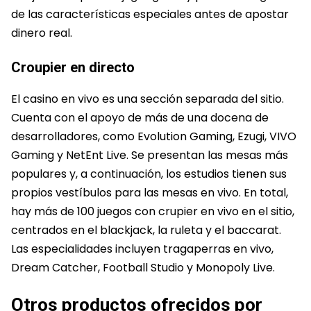
de las características especiales antes de apostar
dinero real.
Croupier en directo
El casino en vivo es una sección separada del sitio.
Cuenta con el apoyo de más de una docena de
desarrolladores, como Evolution Gaming, Ezugi, VIVO
Gaming y NetEnt Live. Se presentan las mesas más
populares y, a continuación, los estudios tienen sus
propios vestíbulos para las mesas en vivo. En total,
hay más de 100 juegos con crupier en vivo en el sitio,
centrados en el blackjack, la ruleta y el baccarat.
Las especialidades incluyen tragaperras en vivo,
Dream Catcher, Football Studio y Monopoly Live.
Otros productos ofrecidos por