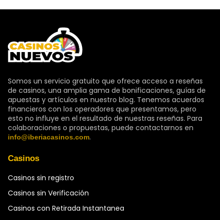
Somos un servicio gratuito que ofrece acceso a reseñas
de casinos, una amplia gama de bonificaciones, guías de
apuestas y artículos en nuestro blog. Tenemos acuerdos
financieros con los operadores que presentamos, pero
esto no influye en el resultado de nuestras reseñas. Para
colaboraciones o propuestas, puede contactarnos en
.
info@iberiacasinos.com
Casinos
Casinos sin registro
Casinos sin Verificación
Casinos con Retirada Instantanea