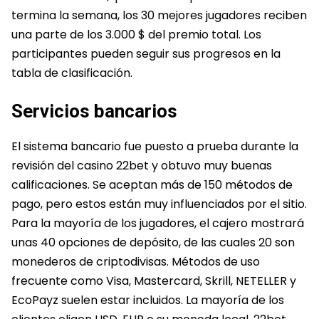
termina la semana, los 30 mejores jugadores reciben
una parte de los 3.000 $ del premio total. Los
participantes pueden seguir sus progresos en la
tabla de clasificación.
Servicios bancarios
El sistema bancario fue puesto a prueba durante la
revisión del casino 22bet y obtuvo muy buenas
calificaciones. Se aceptan más de 150 métodos de
pago, pero estos están muy influenciados por el sitio.
Para la mayoría de los jugadores, el cajero mostrará
unas 40 opciones de depósito, de las cuales 20 son
monederos de criptodivisas. Métodos de uso
frecuente como Visa, Mastercard, Skrill, NETELLER y
EcoPayz suelen estar incluidos. La mayoría de los