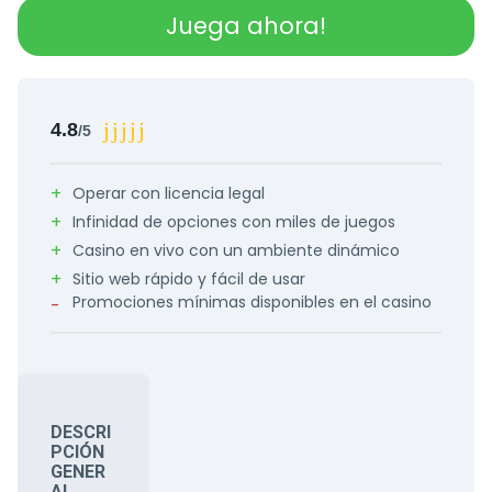
Juega ahora!
4.8
/5
Operar con licencia legal
Infinidad de opciones con miles de juegos
Casino en vivo con un ambiente dinámico
Sitio web rápido y fácil de usar
Promociones mínimas disponibles en el casino
DESCRI
PCIÓN
GENER
AL