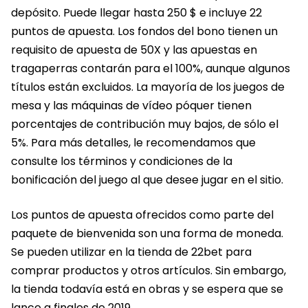
depósito. Puede llegar hasta 250 $ e incluye 22
puntos de apuesta. Los fondos del bono tienen un
requisito de apuesta de 50X y las apuestas en
tragaperras contarán para el 100%, aunque algunos
títulos están excluidos. La mayoría de los juegos de
mesa y las máquinas de vídeo póquer tienen
porcentajes de contribución muy bajos, de sólo el
5%. Para más detalles, le recomendamos que
consulte los términos y condiciones de la
bonificación del juego al que desee jugar en el sitio.
Los puntos de apuesta ofrecidos como parte del
paquete de bienvenida son una forma de moneda.
Se pueden utilizar en la tienda de 22bet para
comprar productos y otros artículos. Sin embargo,
la tienda todavía está en obras y se espera que se
lance a finales de 2019.