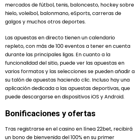
mercados de fútbol, tenis, baloncesto, hockey sobre
hielo, voleibol, balonmano, eSports, carreras de
galgos y muchos otros deportes.
Las apuestas en directo tienen un calendario
repleto, con más de 100 eventos a tener en cuenta
durante las principales ligas. En cuanto a la
funcionalidad del sitio, puede ver las apuestas en
varios formatos y las selecciones se pueden añadir a
su talón de apuestas haciendo clic. Incluso hay una
aplicación dedicada a las apuestas deportivas, que
puede descargarse en dispositivos iOS y Android.
Bonificaciones y ofertas
Tras registrarse en el casino en línea 22bet, recibirá
un bono de bienvenida del 100% en su primer