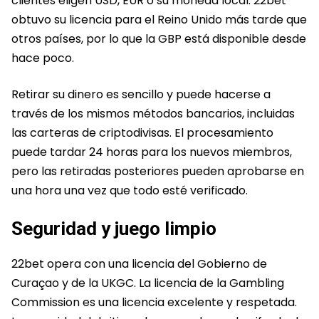
clientes eligen USD, EUR o su moneda local. 22bet
obtuvo su licencia para el Reino Unido más tarde que
otros países, por lo que la GBP está disponible desde
hace poco.
Retirar su dinero es sencillo y puede hacerse a
través de los mismos métodos bancarios, incluidas
las carteras de criptodivisas. El procesamiento
puede tardar 24 horas para los nuevos miembros,
pero las retiradas posteriores pueden aprobarse en
una hora una vez que todo esté verificado.
Seguridad y juego limpio
22bet opera con una licencia del Gobierno de
Curaçao y de la UKGC. La licencia de la Gambling
Commission es una licencia excelente y respetada.