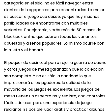
categoría en el sitio, no es fácil navegar entre
cientos de tragaperras para encontrarlos. Lo mejor
es buscar el juego que desee, ya que hay muchas
posibilidades de encontrarse con múltiples
variantes. Por ejemplo, verás más de 80 mesas de
blackjack online que cubren todas las variantes,
apuestas y diseños populares. Lo mismo ocurre con
la ruleta y el bacará.
El póquer de casino, el perro rojo, la guerra de casino
y otros juegos de mesa garantizan que la colección
sea completa. Y no es sólo la cantidad lo que
impresionará a los jugadores: la calidad de la
mayoría de los juegos es excelente. Los juegos de
mesa tienen un aspecto muy realista, con controles
fáciles de usar para una experiencia de juego
relajante. Es posible jugar gratis y practicar algunas