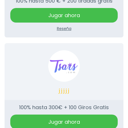
100% hasta 500 € + 200 tiradas gratis
Jugar ahora
Reseña
100% hasta 300€ + 100 Giros Gratis
Jugar ahora