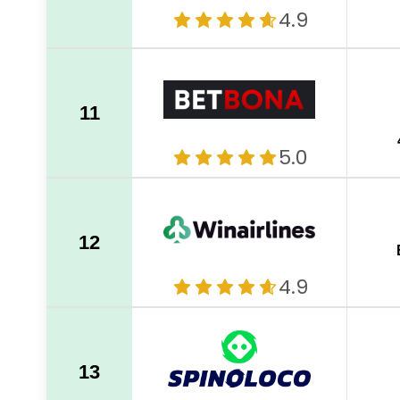
4.9
11
5.0
12
4.9
13