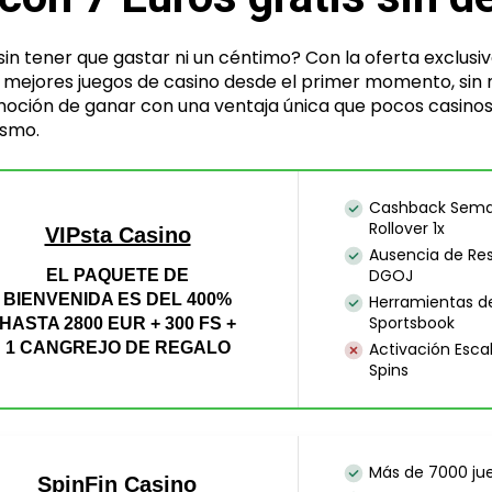
n tener que gastar ni un céntimo? Con la oferta exclusiva
s mejores juegos de casino desde el primer momento, sin 
oción de ganar con una ventaja única que pocos casinos 
ismo.
Cashback Seman
Rollover 1x
VIPsta Casino
Ausencia de Res
DGOJ
EL PAQUETE DE
BIENVENIDA ES DEL 400%
Herramientas de
Sportsbook
HASTA 2800 EUR + 300 FS +
1 CANGREJO DE REGALO
Activación Esca
Spins
Más de 7000 ju
SpinFin Casino