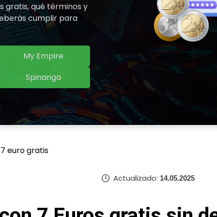
 gratis, qué términos y
 deberás cumplir para
My Empire
Spinanga
7 euro gratis
Actualizado:
14.05.2025
con 7 Euros gratis sin d