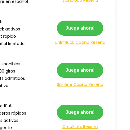
Spinoloco Reseña
re en español
ts
Juega ahora!
ck activos
t rápido
Unlimluck Casino Reseña
ñol limitado
isponibles
Juega ahora!
0 giros
ets admitidos
Spinline Casino Reseña
ativa
o 10 €
Juega ahora!
deros rápidos
s activas
CrabSlots Reseña
igente