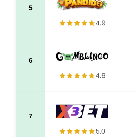
5
4.9
6
4.9
7
5.0