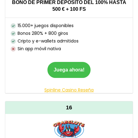
BONO DE PRIMER DEPÓSITO DEL 100% HASTA
500 € + 100 FS
15.000+ juegos disponibles
Bonos 280% + 800 giros
Cripto y e-wallets admitidos
Sin app móvil nativa
Juega ahora!
Spinline Casino Reseña
16