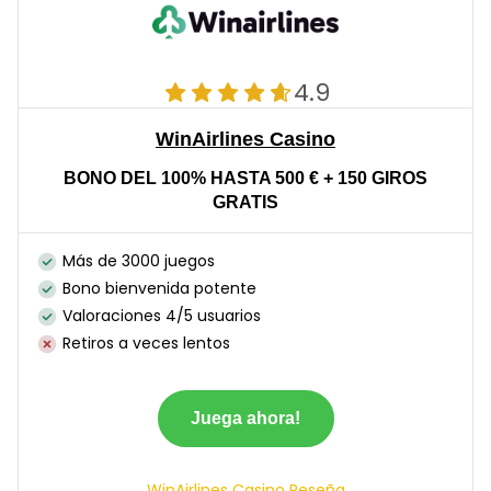
4.9
WinAirlines Casino
BONO DEL 100% HASTA 500 € + 150 GIROS
GRATIS
Más de 3000 juegos
Bono bienvenida potente
Valoraciones 4/5 usuarios
Retiros a veces lentos
Juega ahora!
WinAirlines Casino Reseña