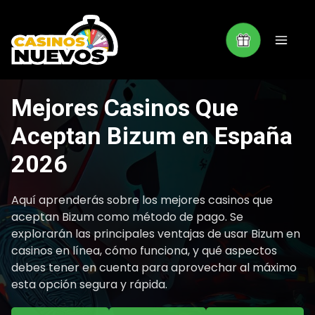
Mejores Casinos Que
Aceptan Bizum en España
2026
Aquí aprenderás sobre los mejores casinos que
aceptan Bizum como método de pago. Se
explorarán las principales ventajas de usar Bizum en
casinos en línea, cómo funciona, y qué aspectos
debes tener en cuenta para aprovechar al máximo
esta opción segura y rápida.