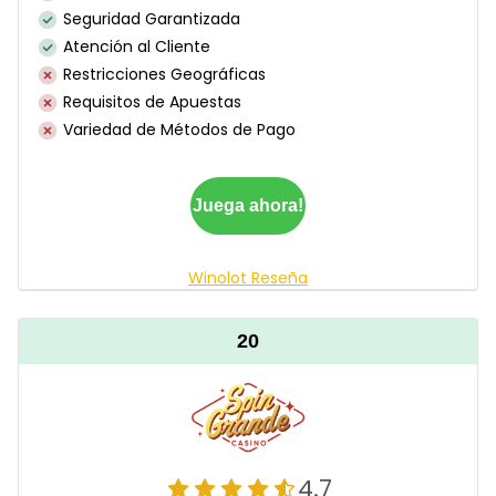
Seguridad Garantizada
Atención al Cliente
Restricciones Geográficas
Requisitos de Apuestas
Variedad de Métodos de Pago
Juega ahora!
Winolot Reseña
20
4.7