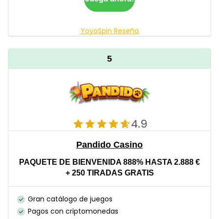
YoyoSpin Reseña
5
4.9
Pandido Casino
PAQUETE DE BIENVENIDA 888% HASTA 2.888 €
+ 250 TIRADAS GRATIS
Gran catálogo de juegos
Pagos con criptomonedas