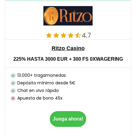
4.7
Ritzo Casino
225% HASTA 3000 EUR + 300 FS 0XWAGERING
13.000+ tragamonedas
Depósito mínimo desde 5€
Chat en vivo rápido
Apuesta de bono 45x
Juega ahora!