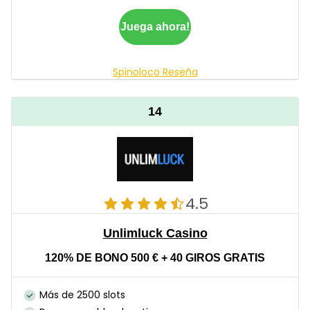
Juega ahora!
Spinoloco Reseña
14
4.5
Unlimluck Casino
120% DE BONO 500 € + 40 GIROS GRATIS
Más de 2500 slots