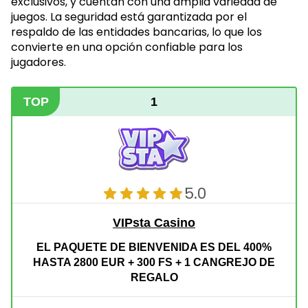
exclusivos, y cuentan con una amplia variedad de
juegos. La seguridad está garantizada por el
respaldo de las entidades bancarias, lo que los
convierte en una opción confiable para los
jugadores.
TOP
1
5.0
VIPsta Casino
EL PAQUETE DE BIENVENIDA ES DEL 400%
HASTA 2800 EUR + 300 FS + 1 CANGREJO DE
REGALO