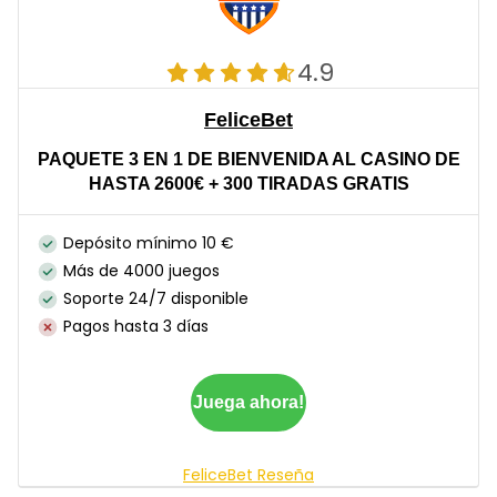
4.9
FeliceBet
PAQUETE 3 EN 1 DE BIENVENIDA AL CASINO DE
HASTA 2600€ + 300 TIRADAS GRATIS
Depósito mínimo 10 €
Más de 4000 juegos
Soporte 24/7 disponible
Pagos hasta 3 días
Juega ahora!
FeliceBet Reseña