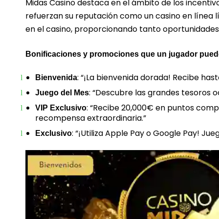
Midas Casino destaca en el ámbito de los incenti
refuerzan su reputación como un casino en línea lí
en el casino, proporcionando tanto oportunidades a
Bonificaciones y promociones que un jugador puede
: “¡La bienvenida dorada! Recibe ha
Bienvenida
: “Descubre las grandes tesoros o
Juego del Mes
: “Recibe 20,000€ en puntos comp
VIP Exclusivo
recompensa extraordinaria.”
: “¡Utiliza Apple Pay o Google Pay! Ju
Exclusivo