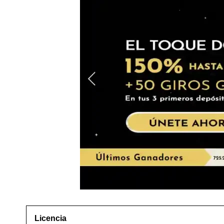
Licencia