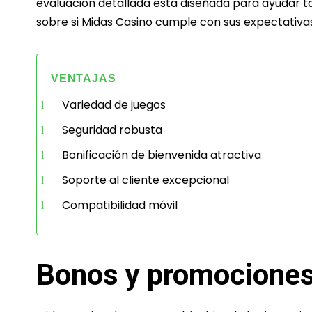
evaluación detallada está diseñada para ayudar t
sobre si Midas Casino cumple con sus expectativa
VENTAJAS
Variedad de juegos
Seguridad robusta
Bonificación de bienvenida atractiva
Soporte al cliente excepcional
Compatibilidad móvil
Bonos y promociones