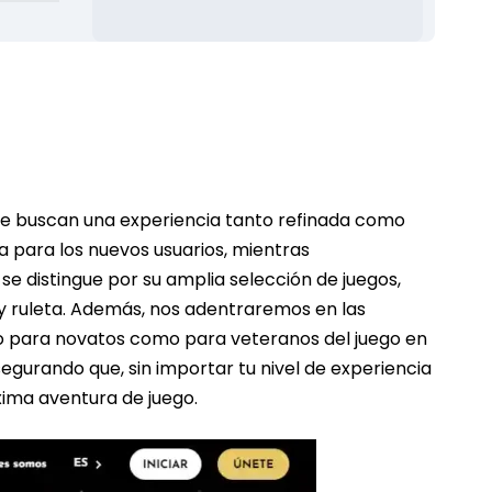
Tiempo de retirada:
24-48 horas
Número de partidos:
Más de 500
:
que buscan una experiencia tanto refinada como
a para los nuevos usuarios, mientras
e distingue por su amplia selección de juegos,
y ruleta. Además, nos adentraremos en las
to para novatos como para veteranos del juego en
egurando que, sin importar tu nivel de experiencia
xima aventura de juego.