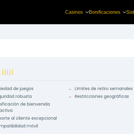
Casinos
Bonificaciones
Sis
riedad de juegos
Límites de retiro semanales
guridad robusta
Restricciones geográficas
ificación de bienvenida
activa
orte al cliente excepcional
mpatibilidad móvil