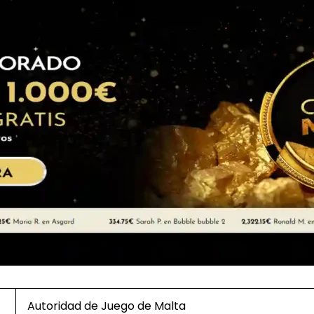
Autoridad de Juego de Malta