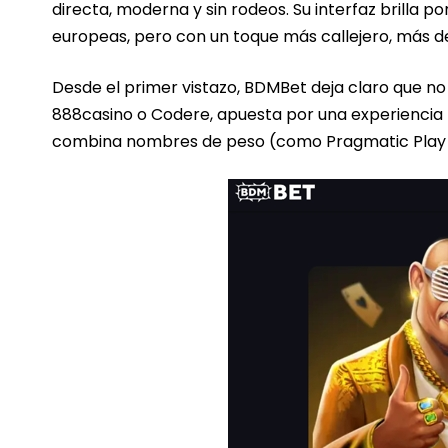
directa, moderna y sin rodeos. Su interfaz brilla p
europeas, pero con un toque más callejero, más de
Desde el primer vistazo, BDMBet deja claro que n
888casino o Codere, apuesta por una experiencia m
combina nombres de peso (como Pragmatic Play o