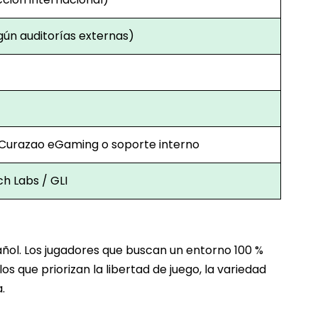
gún auditorías externas)
Curazao eGaming o soporte interno
ch Labs / GLI
añol. Los jugadores que buscan un entorno 100 %
 que priorizan la libertad de juego, la variedad
.