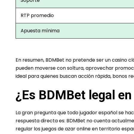
Soporte
RTP promedio
Apuesta mínima
En resumen, BDMBet no pretende ser un casino cl
pueden moverse con soltura, aprovechar promocione
ideal para quienes buscan acción rápida, bonos rea
¿Es BDMBet legal en
La gran pregunta que todo jugador español se hac
respuesta directa es: BDMBet no cuenta actualme
regular los juegos de azar online en territorio espa