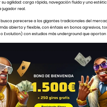
or su agilidad: carga rápida, navegación fluida y una esté
 jugador real.
o busca parecerse a los gigantes tradicionales del merc
ás abierta y flexible, con énfasis en bonos agresivos, t
 Evolution) con estudios más underground que aportan 