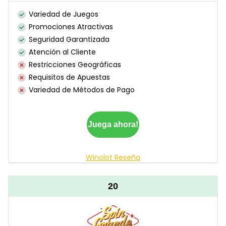
Variedad de Juegos
Promociones Atractivas
Seguridad Garantizada
Atención al Cliente
Restricciones Geográficas
Requisitos de Apuestas
Variedad de Métodos de Pago
Juega ahora!
Winolot Reseña
20