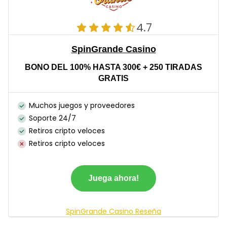
4.7
SpinGrande Casino
BONO DEL 100% HASTA 300€ + 250 TIRADAS
GRATIS
Muchos juegos y proveedores
Soporte 24/7
Retiros cripto veloces
Retiros cripto veloces
Juega ahora!
SpinGrande Casino Reseña