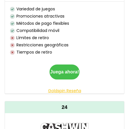
Variedad de juegos
Promociones atractivas
Métodos de pago flexibles
Compatibilidad móvil
Límites de retiro
Restricciones geográficas
Tiempos de retiro
Juega ahora!
Goldspin Reseña
24