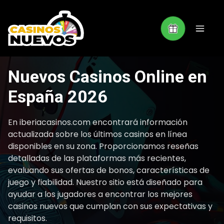
Nuevos Casinos Online en
España 2026
En iberiacasinos.com encontrará información
actualizada sobre los últimos casinos en línea
disponibles en su zona. Proporcionamos reseñas
detalladas de las plataformas más recientes,
evaluando sus ofertas de bonos, características de
juego y fiabilidad. Nuestro sitio está diseñado para
ayudar a los jugadores a encontrar los mejores
casinos nuevos que cumplan con sus expectativas y
requisitos.