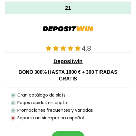
21
4.8
Depositwin
BONO 300% HASTA 1000 € + 300 TIRADAS
GRATIS
Gran catálogo de slots
Pagos rápidos en cripto
Promociones frecuentes y variadas
Soporte no siempre en español