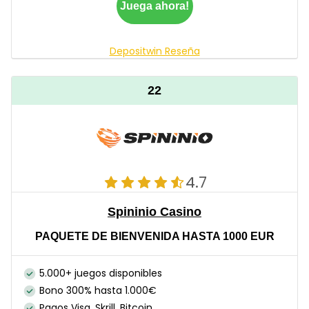
Juega ahora!
Depositwin Reseña
22
4.7
Spininio Casino
PAQUETE DE BIENVENIDA HASTA 1000 EUR
5.000+ juegos disponibles
Bono 300% hasta 1.000€
Pagos Visa, Skrill, Bitcoin