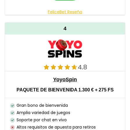
FeliceBet Reseña
4
4.8
YoyoSpin
PAQUETE DE BIENVENIDA 1.300 € + 275 FS
Gran bono de bienvenida
Amplia variedad de juegos
Soporte por chat en vivo
Altos requisitos de apuesta para retiros