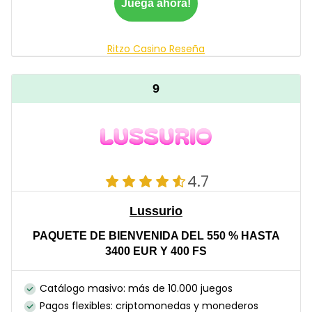
Juega ahora!
Ritzo Casino Reseña
9
4.7
Lussurio
PAQUETE DE BIENVENIDA DEL 550 % HASTA
3400 EUR Y 400 FS
Catálogo masivo: más de 10.000 juegos
Pagos flexibles: criptomonedas y monederos