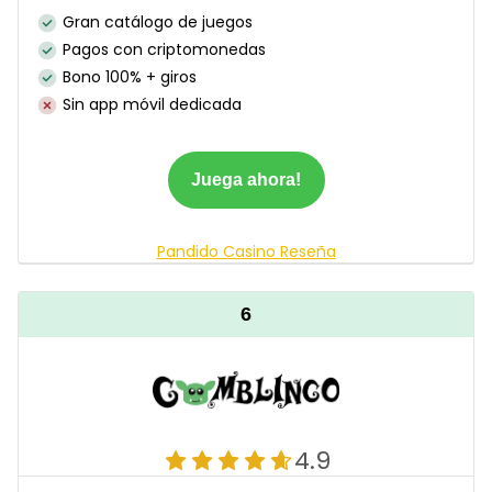
Gran catálogo de juegos
Pagos con criptomonedas
Bono 100% + giros
Sin app móvil dedicada
Juega ahora!
Pandido Casino Reseña
6
4.9