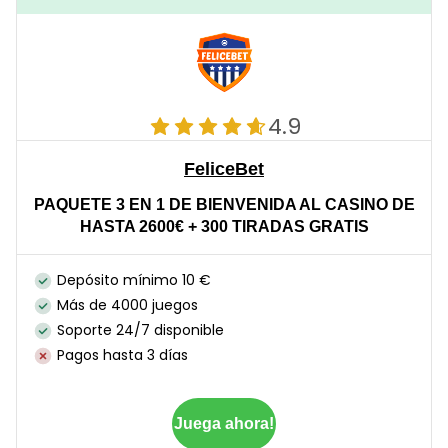
4.9
FeliceBet
PAQUETE 3 EN 1 DE BIENVENIDA AL CASINO DE
HASTA 2600€ + 300 TIRADAS GRATIS
Depósito mínimo 10 €
Más de 4000 juegos
Soporte 24/7 disponible
Pagos hasta 3 días
Juega ahora!