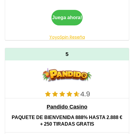
Juega ahora!
YoyoSpin Reseña
5
4.9
Pandido Casino
PAQUETE DE BIENVENIDA 888% HASTA 2.888 €
+ 250 TIRADAS GRATIS