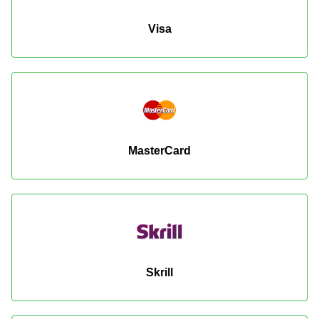
Visa
MasterCard
Skrill