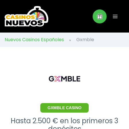
Nuevos Casinos Españoles
Gxmble
GXMBLE CASINO
Hasta 2.500 € en los primeros 3
depósitos