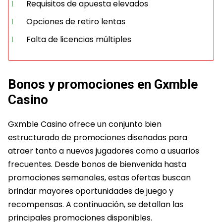
Requisitos de apuesta elevados
Opciones de retiro lentas
Falta de licencias múltiples
Bonos y promociones en Gxmble
Casino
Gxmble Casino ofrece un conjunto bien
estructurado de promociones diseñadas para
atraer tanto a nuevos jugadores como a usuarios
frecuentes. Desde bonos de bienvenida hasta
promociones semanales, estas ofertas buscan
brindar mayores oportunidades de juego y
recompensas. A continuación, se detallan las
principales promociones disponibles.