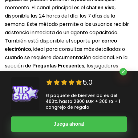
momento. El canal principal es el
,
chat en vivo
disponible las 24 horas del día, los 7 días de la
semana. Este método permite a los usuarios recibir
asistencia inmediata de un agente capacitado.
También está disponible el soporte por
correo
, ideal para consultas más detalladas o
electrónico
cuando se requiere documentación adicional. En la
sección de
, los jugadores
Preguntas Frecuentes
pueden encontrar respuestas a dudas comunes
5.0
sobre temas como depósitos, retiros y términos de
bonificaciones. El equipo de asistencia de Gxmble
El paquete de bienvenida es del
Casino se caracteriza por ser profesional y estar
400% hasta 2800 EUR + 300 FS + 1
bien informado, asegurando que las respuestas sean
cangrejo de regalo
claras y útiles. Este enfoque asegura que los usuarios
puedan disfrutar de la plataforma sin interrupciones,
Juega ahora!
con la tranquilidad de contar con un soporte