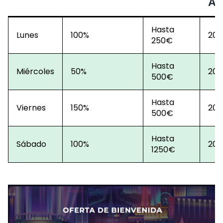
Ap
Hasta
Lunes
100%
20x
250€
Hasta
Miércoles
50%
20x
500€
Hasta
Viernes
150%
20x
500€
Hasta
Sábado
100%
20x
1250€