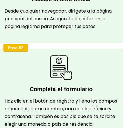
Desde cualquier navegador, dirígete a la página
principal del casino. Asegúrate de estar en la
página legítima para proteger tus datos.
Paso 02
Completa el formulario
Haz clic en el botón de registro y llena los campos
requeridos, como nombre, correo electrónico y
contraseña. También es posible que se te solicite
elegir una moneda o país de residencia.