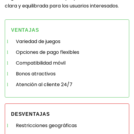
clara y equilibrada para los usuarios interesados.
VENTAJAS
Variedad de juegos
Opciones de pago flexibles
Compatibilidad móvil
Bonos atractivos
Atención al cliente 24/7
DESVENTAJAS
Restricciones geográficas