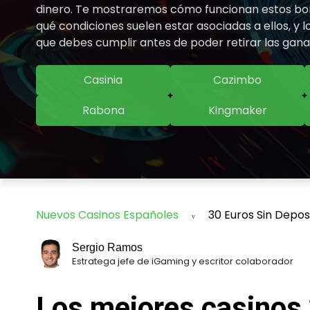
dinero. Te mostraremos cómo funcionan estos bono
qué condiciones suelen estar asociadas a ellos, y l
que debes cumplir antes de poder retirar las gana
Casinia
Cazimbo
Rabona
Kingmaker
Nuevos Casinos Españoles
30 Euros Sin Depos
Sergio Ramos
Estratega jefe de iGaming y escritor colaborador
Los mejores casinos 