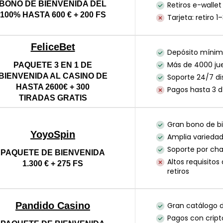
BONO DE BIENVENIDA DEL
Retiros e-walle
100% HASTA 600 € + 200 FS
Tarjeta: retiro 1
FeliceBet
Depósito mínim
Más de 4000 ju
PAQUETE 3 EN 1 DE
BIENVENIDA AL CASINO DE
Soporte 24/7 di
HASTA 2600€ + 300
Pagos hasta 3 d
TIRADAS GRATIS
Gran bono de b
YoyoSpin
Amplia variedad
Soporte por cha
PAQUETE DE BIENVENIDA
Altos requisito
1.300 € + 275 FS
retiros
Pandido Casino
Gran catálogo 
Pagos con cri