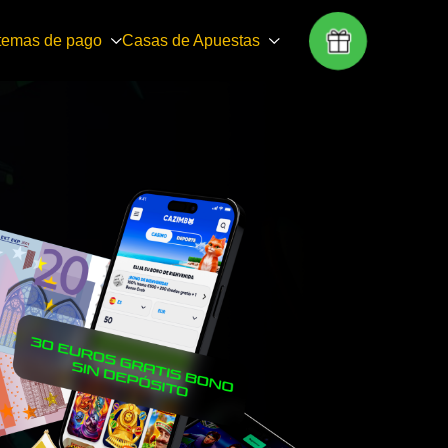
temas de pago
Casas de Apuestas