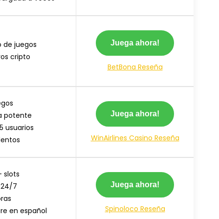
Juega ahora!
o de juegos
ros cripto
BetBona Reseña
egos
Juega ahora!
a potente
5 usuarios
WinAirlines Casino Reseña
lentos
 slots
Juega ahora!
 24/7
oras
Spinoloco Reseña
re en español