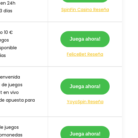
t en 24h
SpinFin Casino Reseña
–3 días
o 10 €
Juega ahora!
egos
sponible
FeliceBet Reseña
ías
ienvenida
 de juegos
Juega ahora!
t en vivo
s de apuesta para
YoyoSpin Reseña
de juegos
Juega ahora!
ptomonedas