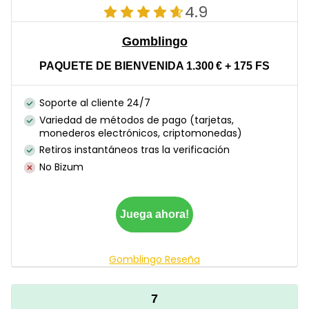
4.9
Gomblingo
PAQUETE DE BIENVENIDA 1.300 € + 175 FS
Soporte al cliente 24/7
Variedad de métodos de pago (tarjetas,
monederos electrónicos, criptomonedas)
Retiros instantáneos tras la verificación
No Bizum
Juega ahora!
Gomblingo Reseña
7