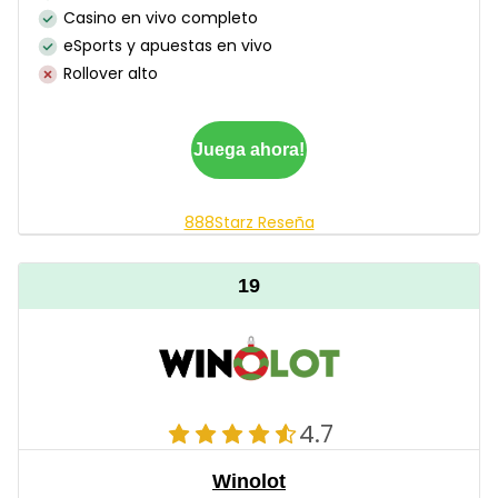
Casino en vivo completo
eSports y apuestas en vivo
Rollover alto
Juega ahora!
888Starz Reseña
19
4.7
Winolot