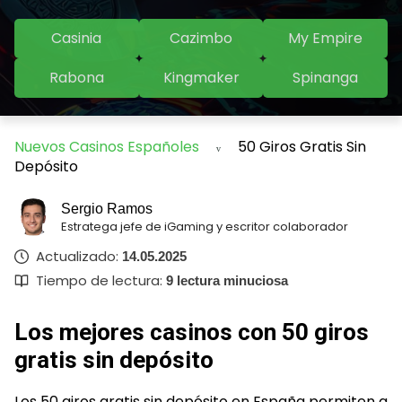
Casinia
Cazimbo
My Empire
Rabona
Kingmaker
Spinanga
Nuevos Casinos Españoles
50 Giros Gratis Sin
Depósito
Sergio Ramos
Estratega jefe de iGaming y escritor colaborador
Actualizado:
14.05.2025
Tiempo de lectura:
9
lectura minuciosa
Los mejores casinos con 50 giros
gratis sin depósito
Los 50 giros gratis sin depósito en España permiten a