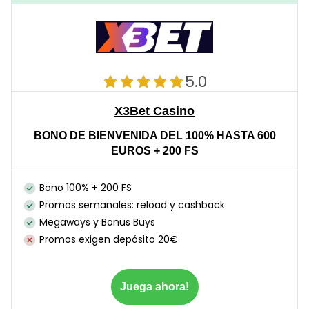
5.0
X3Bet Casino
BONO DE BIENVENIDA DEL 100% HASTA 600
EUROS + 200 FS
Bono 100% + 200 FS
Promos semanales: reload y cashback
Megaways y Bonus Buys
Promos exigen depósito 20€
Juega ahora!