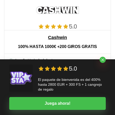
5.0
Cashwin
100% HASTA 1000€ +200 GIROS GRATIS
Amplia Variedad de Juegos
Generosas Bonificaciones
5.0
Soporte al Cliente Robusto
Seguridad de Primer Nivel
El paquete de bienvenida es del 400%
hasta 2800 EUR + 300 FS + 1 cangrejo
Restricciones Geográficas
de regalo
Límites de Retirada
Variedad de Idiomas Limitada
Juega ahora!