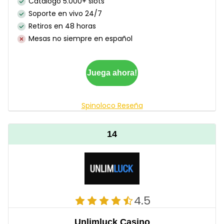
Catálogo 5.000+ slots
Soporte en vivo 24/7
Retiros en 48 horas
Mesas no siempre en español
Juega ahora!
Spinoloco Reseña
14
4.5
Unlimluck Casino