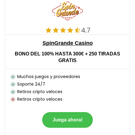
4.7
SpinGrande Casino
BONO DEL 100% HASTA 300€ + 250 TIRADAS
GRATIS
Muchos juegos y proveedores
Soporte 24/7
Retiros cripto veloces
Retiros cripto veloces
Juega ahora!