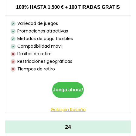
100% HASTA 1.500 € + 100 TIRADAS GRATIS
Variedad de juegos
Promociones atractivas
Métodos de pago flexibles
Compatibilidad móvil
Límites de retiro
Restricciones geográficas
Tiempos de retiro
Juega ahora!
Goldspin Reseña
24