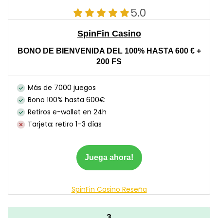
5.0
SpinFin Casino
BONO DE BIENVENIDA DEL 100% HASTA 600 € +
200 FS
Más de 7000 juegos
Bono 100% hasta 600€
Retiros e-wallet en 24h
Tarjeta: retiro 1–3 días
Juega ahora!
SpinFin Casino Reseña
3