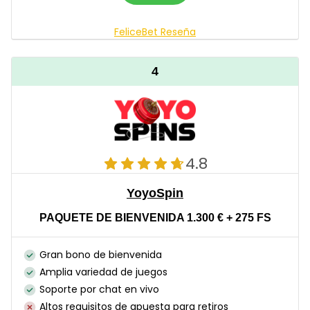
FeliceBet Reseña
4
4.8
YoyoSpin
PAQUETE DE BIENVENIDA 1.300 € + 275 FS
Gran bono de bienvenida
Amplia variedad de juegos
Soporte por chat en vivo
Altos requisitos de apuesta para retiros