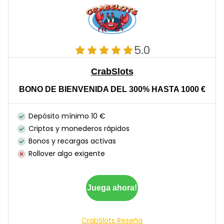
5.0
CrabSlots
BONO DE BIENVENIDA DEL 300% HASTA 1000 €
Depósito mínimo 10 €
Criptos y monederos rápidos
Bonos y recargas activas
Rollover algo exigente
Juega ahora!
CrabSlots Reseña