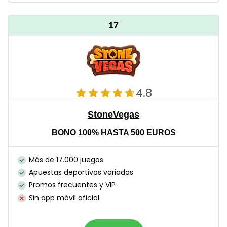
17
4.8
StoneVegas
BONO 100% HASTA 500 EUROS
Más de 17.000 juegos
Apuestas deportivas variadas
Promos frecuentes y VIP
Sin app móvil oficial