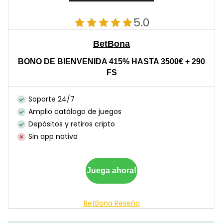
5.0
BetBona
BONO DE BIENVENIDA 415% HASTA 3500€ + 290
FS
Soporte 24/7
Amplio catálogo de juegos
Depósitos y retiros cripto
Sin app nativa
Juega ahora!
BetBona Reseña