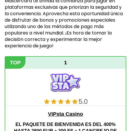
Mastercard te brinda la confianza para jugar en
plataformas exclusivas que priorizan la seguridad y
la conveniencia. Aprovecha esta oportunidad única
de disfrutar de bonos y promociones especiales
utilizando uno de los métodos de pago más
populares a nivel mundial. ¡Es hora de tomar la
decisión correcta y experimentar la mejor
experiencia de juego!
TOP
1
5.0
VIPsta Casino
EL PAQUETE DE BIENVENIDA ES DEL 400%
HASTA 2800 EUR + 300 FS + 1 CANGREJO DE