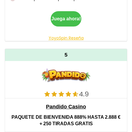
Juega ahora!
YoyoSpin Reseña
5
4.9
Pandido Casino
PAQUETE DE BIENVENIDA 888% HASTA 2.888 €
+ 250 TIRADAS GRATIS