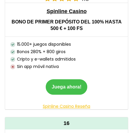
Spinline Casino
BONO DE PRIMER DEPÓSITO DEL 100% HASTA
500 € + 100 FS
15.000+ juegos disponibles
Bonos 280% + 800 giros
Cripto y e-wallets admitidos
Sin app móvil nativa
Juega ahora!
Spinline Casino Reseña
16