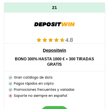
21
4.8
Depositwin
BONO 300% HASTA 1000 € + 300 TIRADAS
GRATIS
Gran catálogo de slots
Pagos rápidos en cripto
Promociones frecuentes y variadas
Soporte no siempre en español