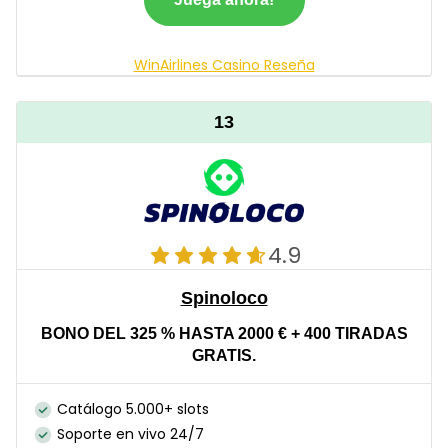
WinAirlines Casino Reseña
13
4.9
Spinoloco
BONO DEL 325 % HASTA 2000 € + 400 TIRADAS
GRATIS.
Catálogo 5.000+ slots
Soporte en vivo 24/7