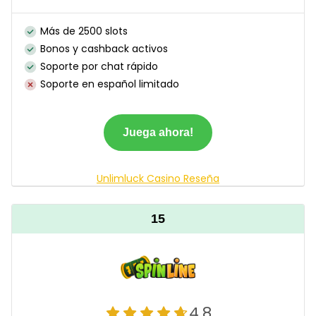
Más de 2500 slots
Bonos y cashback activos
Soporte por chat rápido
Soporte en español limitado
Juega ahora!
Unlimluck Casino Reseña
15
4.8