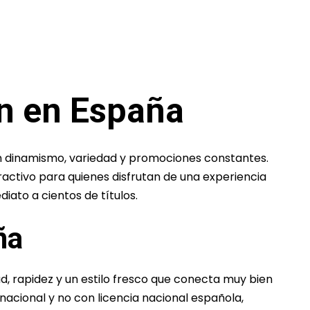
Tiempo de retiro:
En un plazo de 1 a 24 horas
para criptomonedas,
monederos electrónicos o
tarjetas, transferencias
bancarias de 1 a 5 días
hábiles.
in en España
Número de juegos:
12 095+ slots
an dinamismo, variedad y promociones constantes.
activo para quienes disfrutan de una experiencia
ato a cientos de títulos.
ña
d, rapidez y un estilo fresco que conecta muy bien
nacional y no con licencia nacional española,