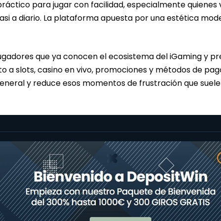
práctico para jugar con facilidad, especialmente quienes
asi a diario. La plataforma apuesta por una estética mode
ugadores que ya conocen el ecosistema del iGaming y pref
o a slots, casino en vivo, promociones y métodos de pago.
 general y reduce esos momentos de frustración que suele