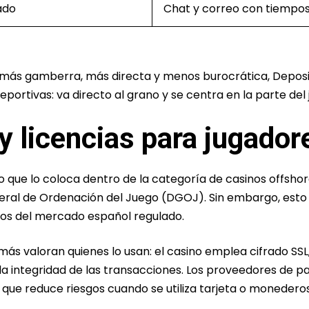
ado
Chat y correo con tiempos
más gamberra, más directa y menos burocrática, Depositwi
portivas: va directo al grano y se centra en la parte del 
 y licencias para jugado
o que lo coloca dentro de la categoría de casinos offshor
ral de Ordenación del Juego (DGOJ). Sin embargo, esto n
pios del mercado español regulado.
e más valoran quienes lo usan: el casino emplea cifrado 
r la integridad de las transacciones. Los proveedores de
que reduce riesgos cuando se utiliza tarjeta o monederos 