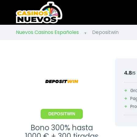
Nuevos Casinos Españoles
Depositwin
4.8
/5
Gra
Pag
Pr
DEPOSITWIN
Bono 300% hasta
1000 € + 300 tiradas