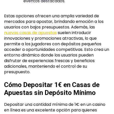
eventos destacados.
Estas opciones ofrecen una amplia variedad de
mercados para apostar, brindando emoción a los
usuarios con bajos presupuestos. Además, las
nuevas casas de apuestas
suelen introducir
innovaciones y promociones atractivas, lo que
permite a los jugadores con depósitos pequeños
acceder a oportunidades competitivas. Esto crea un
entorno dinámico donde los usuarios pueden
disfrutar de experiencias frescas y beneficios
adicionales, manteniendo el control de su
presupuesto.
Cómo Depositar 1€ en Casas de
Apuestas sin Depósito Mínimo
Depositar una cantidad mínima de 1€ en un casino
en línea es una excelente opción para quienes