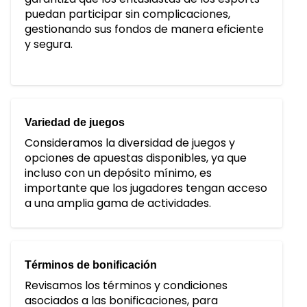
puedan participar sin complicaciones,
gestionando sus fondos de manera eficiente
y segura.
Variedad de juegos
Consideramos la diversidad de juegos y
opciones de apuestas disponibles, ya que
incluso con un depósito mínimo, es
importante que los jugadores tengan acceso
a una amplia gama de actividades.
Términos de bonificación
Revisamos los términos y condiciones
asociados a las bonificaciones, para