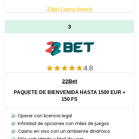
20Bet Casino Reseña
3
4.8
22Bet
PAQUETE DE BIENVENIDA HASTA 1500 EUR +
150 FS
Operar con licencia legal
Infinidad de opciones con miles de juegos
Casino en vivo con un ambiente dinámico