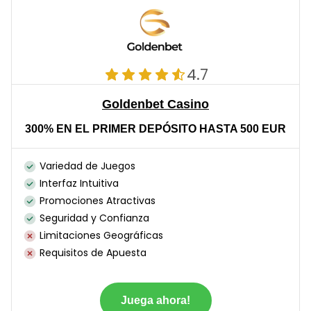
4.7
Goldenbet Casino
300% EN EL PRIMER DEPÓSITO HASTA 500 EUR
Variedad de Juegos
Interfaz Intuitiva
Promociones Atractivas
Seguridad y Confianza
Limitaciones Geográficas
Requisitos de Apuesta
Juega ahora!