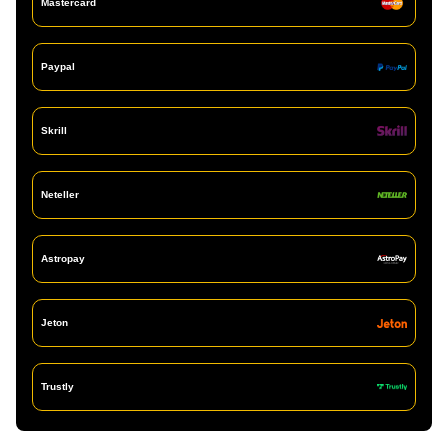
Mastercard
Paypal
Skrill
Neteller
Astropay
Jeton
Trustly