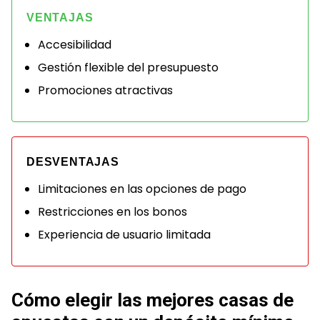
VENTAJAS
Accesibilidad
Gestión flexible del presupuesto
Promociones atractivas
DESVENTAJAS
Limitaciones en las opciones de pago
Restricciones en los bonos
Experiencia de usuario limitada
Cómo elegir las mejores casas de