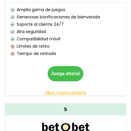
Amplia gama de juegos
Generosas bonificaciones de bienvenida
Soporte al cliente 24/7
Alta seguridad
Compatibilidad móvil
Límites de retiro
Tiempo de retirada
Juega ahora!
31Bet Casino Reseña
5