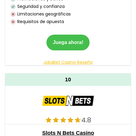
Seguridad y confianza
Limitaciones geográficas
Requisitos de apuesta
Juega ahora!
JokaBet Casino Reseña
10
4.8
Slots N Bets Casino