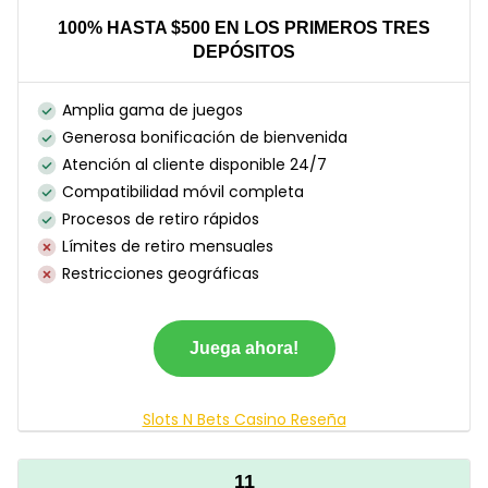
100% HASTA $500 EN LOS PRIMEROS TRES
DEPÓSITOS
Amplia gama de juegos
Generosa bonificación de bienvenida
Atención al cliente disponible 24/7
Compatibilidad móvil completa
Procesos de retiro rápidos
Límites de retiro mensuales
Restricciones geográficas
Juega ahora!
Slots N Bets Casino Reseña
11