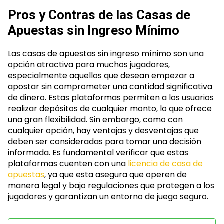
Pros y Contras de las Casas de
Apuestas sin Ingreso Mínimo
Las casas de apuestas sin ingreso mínimo son una
opción atractiva para muchos jugadores,
especialmente aquellos que desean empezar a
apostar sin comprometer una cantidad significativa
de dinero. Estas plataformas permiten a los usuarios
realizar depósitos de cualquier monto, lo que ofrece
una gran flexibilidad. Sin embargo, como con
cualquier opción, hay ventajas y desventajas que
deben ser consideradas para tomar una decisión
informada. Es fundamental verificar que estas
plataformas cuenten con una
licencia de casa de
apuestas
, ya que esta asegura que operen de
manera legal y bajo regulaciones que protegen a los
jugadores y garantizan un entorno de juego seguro.