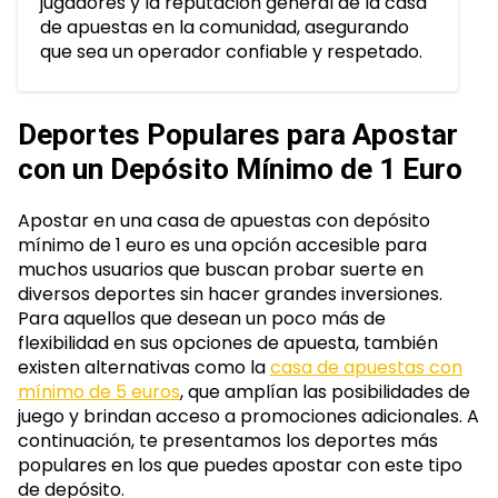
jugadores y la reputación general de la casa
de apuestas en la comunidad, asegurando
que sea un operador confiable y respetado.
Deportes Populares para Apostar
con un Depósito Mínimo de 1 Euro
Apostar en una casa de apuestas con depósito
mínimo de 1 euro es una opción accesible para
muchos usuarios que buscan probar suerte en
diversos deportes sin hacer grandes inversiones.
Para aquellos que desean un poco más de
flexibilidad en sus opciones de apuesta, también
existen alternativas como la
casa de apuestas con
mínimo de 5 euros
, que amplían las posibilidades de
juego y brindan acceso a promociones adicionales. A
continuación, te presentamos los deportes más
populares en los que puedes apostar con este tipo
de depósito.