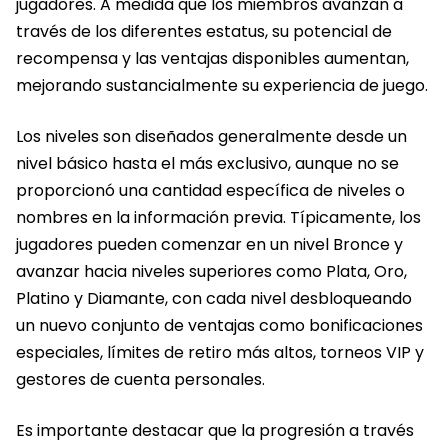
jugadores. A medida que los miembros avanzan a
través de los diferentes estatus, su potencial de
recompensa y las ventajas disponibles aumentan,
mejorando sustancialmente su experiencia de juego.
Los niveles son diseñados generalmente desde un
nivel básico hasta el más exclusivo, aunque no se
proporcionó una cantidad específica de niveles o
nombres en la información previa. Típicamente, los
jugadores pueden comenzar en un nivel Bronce y
avanzar hacia niveles superiores como Plata, Oro,
Platino y Diamante, con cada nivel desbloqueando
un nuevo conjunto de ventajas como bonificaciones
especiales, límites de retiro más altos, torneos VIP y
gestores de cuenta personales.
Es importante destacar que la progresión a través