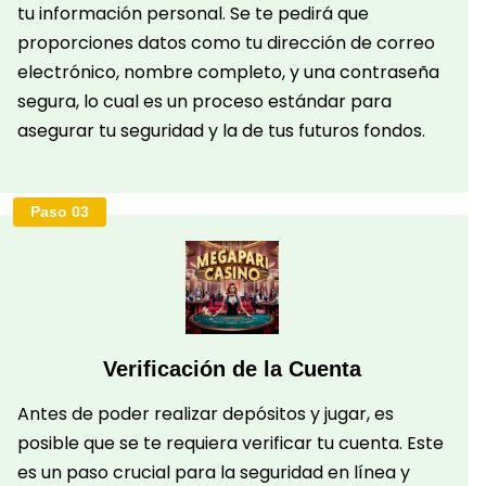
tu información personal. Se te pedirá que
proporciones datos como tu dirección de correo
electrónico, nombre completo, y una contraseña
segura, lo cual es un proceso estándar para
asegurar tu seguridad y la de tus futuros fondos.
Paso 03
Verificación de la Cuenta
Antes de poder realizar depósitos y jugar, es
posible que se te requiera verificar tu cuenta. Este
es un paso crucial para la seguridad en línea y