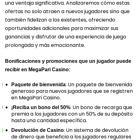
una ventaja significativa. Analizaremos cómo estas
ofertas no solo atraen a nuevos jugadores sino que
también fidelizan a los existentes, ofreciendo
oportunidades adicionales para maximizar sus
ganancias y disfrutar de una experiencia de juego
prolongada y más emocionante.
Bonificaciones y promociones que un jugador puede
recibir en MegaPari Casino:
: Un paquete de bienvenida
Paquete de bienvenida
generoso para nuevos jugadores que se registren
en MegaPari Casino.
: Un bono de recarga que
¡Reciba un bono del 50%
premia a los jugadores con un 50% de su depósito
hasta una cantidad específica.
: Un sistema de devolución
Devolución de Casino
de dinero que beneficia a los jugadores regulares