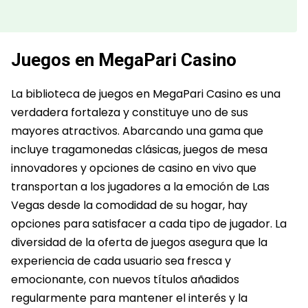
Juegos en MegaPari Casino
La biblioteca de juegos en MegaPari Casino es una
verdadera fortaleza y constituye uno de sus
mayores atractivos. Abarcando una gama que
incluye tragamonedas clásicas, juegos de mesa
innovadores y opciones de casino en vivo que
transportan a los jugadores a la emoción de Las
Vegas desde la comodidad de su hogar, hay
opciones para satisfacer a cada tipo de jugador. La
diversidad de la oferta de juegos asegura que la
experiencia de cada usuario sea fresca y
emocionante, con nuevos títulos añadidos
regularmente para mantener el interés y la