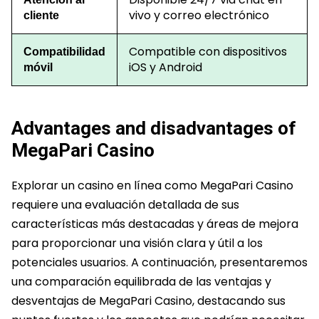
vivo y correo electrónico
cliente
Compatible con dispositivos
Compatibilidad
iOS y Android
móvil
Advantages and disadvantages of
MegaPari Casino
Explorar un casino en línea como MegaPari Casino
requiere una evaluación detallada de sus
características más destacadas y áreas de mejora
para proporcionar una visión clara y útil a los
potenciales usuarios. A continuación, presentaremos
una comparación equilibrada de las ventajas y
desventajas de MegaPari Casino, destacando sus