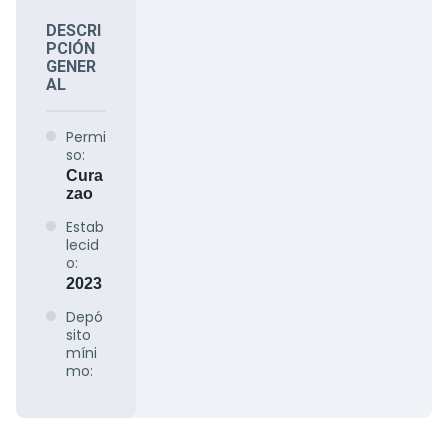
DESCRI
PCIÓN
GENER
AL
Permi
so:
Cura
zao
Estab
lecid
o:
2023
Depó
sito
míni
mo:
1
EUR
Tiem