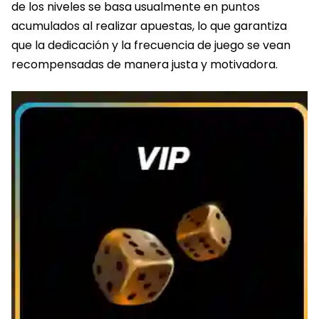
de los niveles se basa usualmente en puntos
acumulados al realizar apuestas, lo que garantiza
que la dedicación y la frecuencia de juego se vean
recompensadas de manera justa y motivadora.