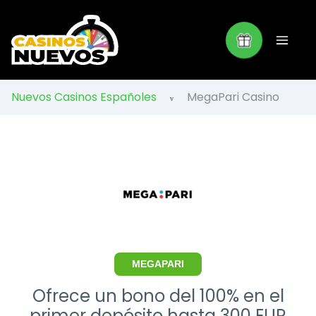
Nuevos Casinos Españoles
MegaPari Casino
MEGAPARI
Ofrece un bono del 100% en el
primer depósito hasta 300 EUR