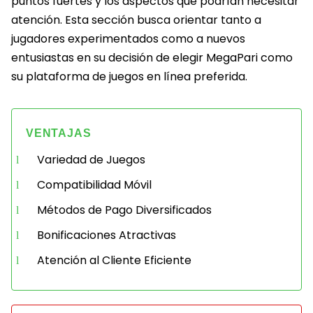
puntos fuertes y los aspectos que podrían necesitar
atención. Esta sección busca orientar tanto a
jugadores experimentados como a nuevos
entusiastas en su decisión de elegir MegaPari como
su plataforma de juegos en línea preferida.
VENTAJAS
Variedad de Juegos
Compatibilidad Móvil
Métodos de Pago Diversificados
Bonificaciones Atractivas
Atención al Cliente Eficiente