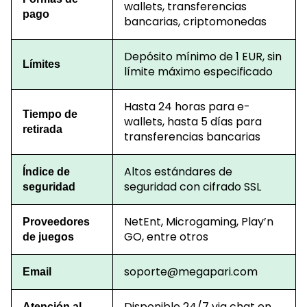
wallets, transferencias
pago
bancarias, criptomonedas
Depósito mínimo de 1 EUR, sin
Límites
límite máximo especificado
Hasta 24 horas para e-
Tiempo de
wallets, hasta 5 días para
retirada
transferencias bancarias
Altos estándares de
Índice de
seguridad con cifrado SSL
seguridad
NetEnt, Microgaming, Play’n
Proveedores
GO, entre otros
de juegos
soporte@megapari.com
Email
Disponible 24/7 via chat en
Atención al