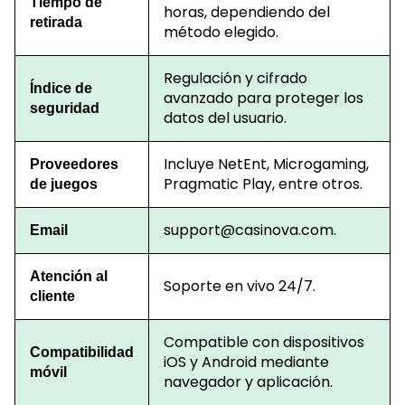
Tiempo de
horas, dependiendo del
retirada
método elegido.
Regulación y cifrado
Índice de
avanzado para proteger los
seguridad
datos del usuario.
Incluye NetEnt, Microgaming,
Proveedores
Pragmatic Play, entre otros.
de juegos
support@casinova.com.
Email
Atención al
Soporte en vivo 24/7.
cliente
Compatible con dispositivos
Compatibilidad
iOS y Android mediante
móvil
navegador y aplicación.