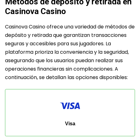
Métodos de depósito y retirada en
Casinova Casino
Casinova Casino ofrece una variedad de métodos de
depósito y retirada que garantizan transacciones
seguras y accesibles para sus jugadores. La
plataforma prioriza la conveniencia y la seguridad,
asegurando que los usuarios puedan realizar sus
operaciones financieras sin complicaciones. A
continuación, se detallan las opciones disponibles:
Visa