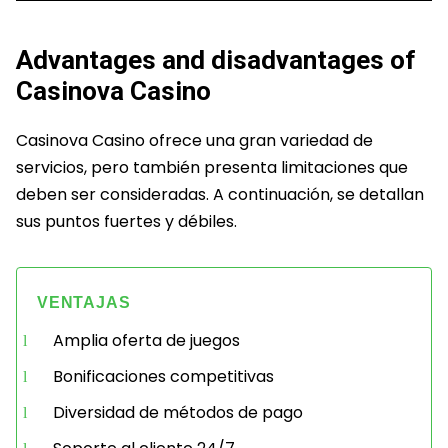
Advantages and disadvantages of
Casinova Casino
Casinova Casino ofrece una gran variedad de
servicios, pero también presenta limitaciones que
deben ser consideradas. A continuación, se detallan
sus puntos fuertes y débiles.
VENTAJAS
Amplia oferta de juegos
Bonificaciones competitivas
Diversidad de métodos de pago