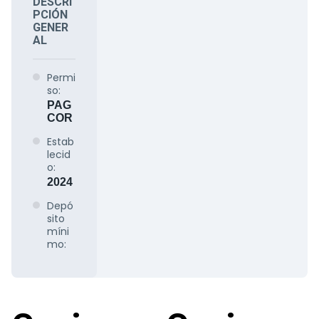
DESCRI
PCIÓN
GENER
AL
Permi
so:
PAG
COR
Estab
lecid
o:
2024
Depó
sito
míni
mo:
€20
Tiem
po de
retira