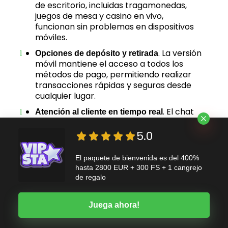
de escritorio, incluidas tragamonedas,
juegos de mesa y casino en vivo,
funcionan sin problemas en dispositivos
móviles.
. La versión
Opciones de depósito y retirada
móvil mantiene el acceso a todos los
métodos de pago, permitiendo realizar
transacciones rápidas y seguras desde
cualquier lugar.
. El chat
Atención al cliente en tiempo real
en vivo 24/7 está completamente
operativo en dispositivos móviles,
5.0
asegurando soporte inmediato para
resolver cualquier problema.
El paquete de bienvenida es del 400%
hasta 2800 EUR + 300 FS + 1 cangrejo
de regalo
Juega ahora!
Licencia y juego responsable en
Casinova Casino