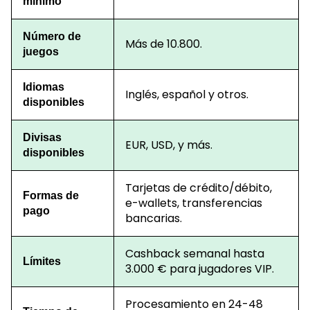
mínimo
Número de
Más de 10.800.
juegos
Idiomas
Inglés, español y otros.
disponibles
Divisas
EUR, USD, y más.
disponibles
Tarjetas de crédito/débito,
Formas de
e-wallets, transferencias
pago
bancarias.
Cashback semanal hasta
Límites
3.000 € para jugadores VIP.
Procesamiento en 24-48