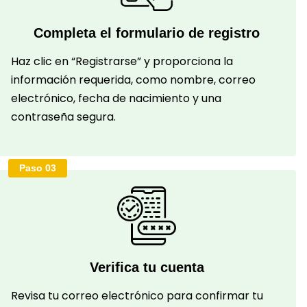
Completa el formulario de registro
Haz clic en “Registrarse” y proporciona la
información requerida, como nombre, correo
electrónico, fecha de nacimiento y una
contraseña segura.
Paso 03
Verifica tu cuenta
Revisa tu correo electrónico para confirmar tu