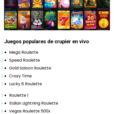
Juegos populares de crupier en vivo
Mega Roulette
Speed Roulette
Gold Saloon Roulette
Crazy Time
Lucky 6 Roulette
Roulette 1
Italian Lightning Roulette
Vegas Roulette 500x