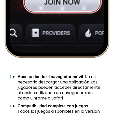
. No es
Acceso desde el navegador móvil
necesario descargar una aplicación. Los
jugadores pueden acceder directamente
al casino utilizando un navegador móvil
como Chrome o Safari.
.
Compatibilidad completa con juegos
Todos los juegos disponibles en la versión